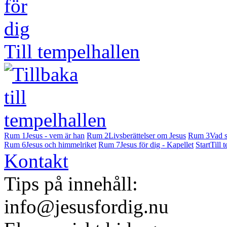
Till tempelhallen
Rum 1
Jesus - vem är han
Rum 2
Livsberättelser om Jesus
Rum 3
Vad s
Rum 6
Jesus och himmelriket
Rum 7
Jesus för dig - Kapellet
Start
Till 
Kontakt
Tips på innehåll:
info@jesusfordig.nu