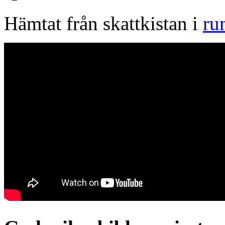
Hämtat från skattkistan i
ru